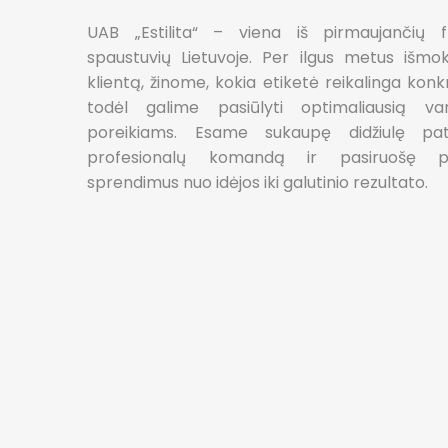
UAB „Estilita“ – viena iš pirmaujančių fl
spaustuvių Lietuvoje. Per ilgus metus išmo
klientą, žinome, kokia etiketė reikalinga konkr
todėl galime pasiūlyti optimaliausią va
poreikiams. Esame sukaupę didžiulę pati
profesionalų komandą ir pasiruošę pa
sprendimus nuo idėjos iki galutinio rezultato.