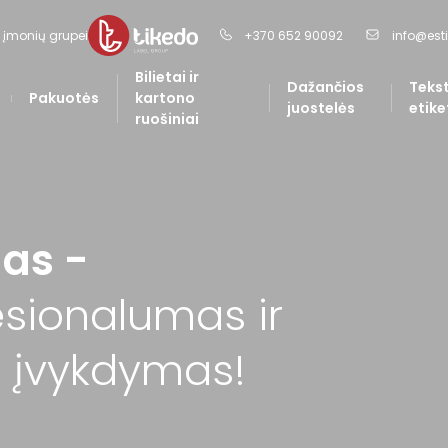
 įmonių grupei
+370 652 90092
info@estil
Bilietai ir
Dažančios
Tekst
Pakuotės
kartono
juostelės
etike
ruošiniai
as -
esionalumas ir
 įvykdymas!