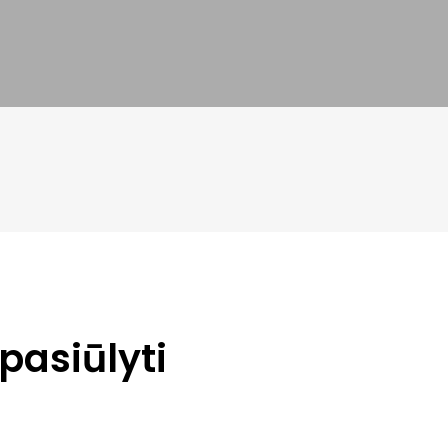
pasiūlyti
BILIETAI IR KARTONO