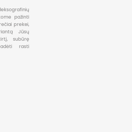
eksografinių
kome pažinti
ečiai prekei,
riantą Jūsų
rtį, subūrę
dėti rasti