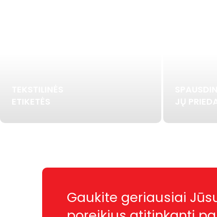
TEKSTILINĖS
SPAUSDIN
ETIKETĖS
JŲ PRIEDA
Gaukite geriausiai Jūs
poreikius atitinkantį p