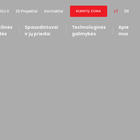
ita.lt
LT
EN
ES Projektai
Kontaktai
KLIENTŲ ZONA
ilinės
Spausdintuvai
Technologinės
Apie
tės
ir jų priedai
galimybės
mus