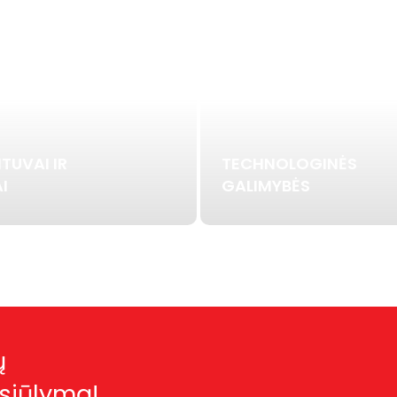
TUVAI IR
TECHNOLOGINĖS
I
GALIMYBĖS
ų
asiūlymą!