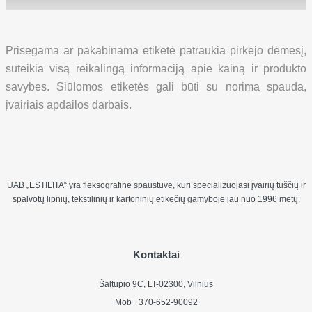
Prisegama ar pakabinama etiketė patraukia pirkėjo dėmesį,
suteikia visą reikalingą informaciją apie kainą ir produkto
savybes. Siūlomos etiketės gali būti su norima spauda,
įvairiais apdailos darbais.
UAB „ESTILITA“
yra fleksografinė spaustuvė, kuri specializuojasi įvairių tuščių ir
spalvotų lipnių, tekstilinių ir kartoninių etikečių gamyboje jau nuo 1996 metų.
Kontaktai
Šaltupio 9C, LT-02300, Vilnius
Mob +370-652-90092