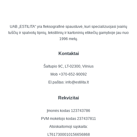
UAB „ESTILITA“
yra fleksografinė spaustuvė, kuri specializuojasi įvairių
tuščių ir spalvotų lipnių, tekstilinių ir kartoninių etikečių gamyboje jau nuo
1996 metų.
Kontaktai
Šaltupio 9C, LT-02300, Vilnius
Mob +370-652-90092
El.paštas: info@estilita.lt
Rekvizitai
Įmonės kodas 123743786
PVM mokėtojo kodas 237437811
Atsiskaitomoji sąskaita:
LT617300010156656868