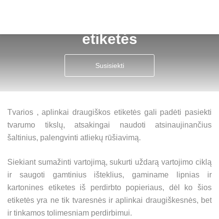
Draugiškos aplinkai
etiketės
Susisiekti
Tvarios , aplinkai draugiškos etiketės gali padėti pasiekti
tvarumo tikslų, atsakingai naudoti atsinaujinančius
šaltinius, palengvinti atliekų rūšiavimą.
Siekiant sumažinti vartojimą, sukurti uždarą vartojimo ciklą
ir saugoti gamtinius išteklius, gaminame lipnias ir
kartonines etiketes iš perdirbto popieriaus, dėl ko šios
etiketės yra ne tik tvaresnės ir aplinkai draugiškesnės, bet
ir tinkamos tolimesniam perdirbimui.